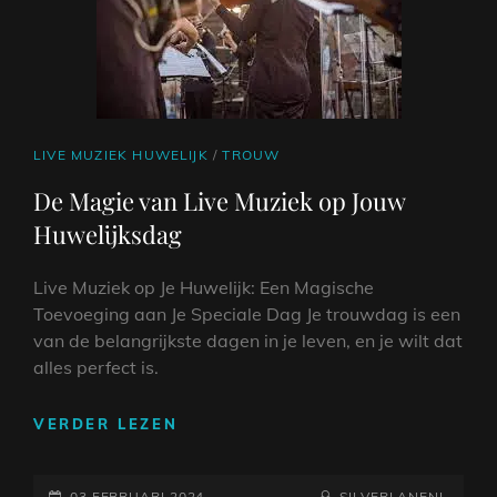
SAMENSMELTING
CAT
LIVE MUZIEK HUWELIJK
/
TROUW
LINKS
De Magie van Live Muziek op Jouw
Huwelijksdag
Live Muziek op Je Huwelijk: Een Magische
Toevoeging aan Je Speciale Dag Je trouwdag is een
van de belangrijkste dagen in je leven, en je wilt dat
alles perfect is.
DE
VERDER LEZEN
MAGIE
VAN
GEPLAATST
LIVE
NAAMREGEL
BYLINE
03 FEBRUARI 2024
SILVERLANENL