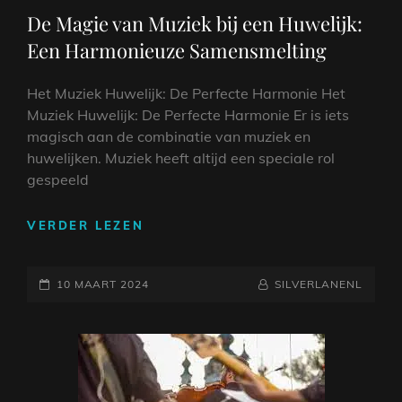
LINKS
De Magie van Muziek bij een Huwelijk:
Een Harmonieuze Samensmelting
Het Muziek Huwelijk: De Perfecte Harmonie Het
Muziek Huwelijk: De Perfecte Harmonie Er is iets
magisch aan de combinatie van muziek en
huwelijken. Muziek heeft altijd een speciale rol
gespeeld
DE
VERDER LEZEN
MAGIE
VAN
GEPLAATST
MUZIEK
NAAMREGEL
BYLINE
10 MAART 2024
SILVERLANENL
BIJ
OP
EEN
HUWELIJK:
EEN
HARMONIEUZE