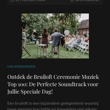
MUZIEK
OP
OP
JOUW
HUWELIJKSDAG
CAT
UNCATEGORIZED
LINKS
Ontdek de Bruiloft Ceremonie Muziek
Top 100: De Perfecte Soundtrack voor
Jullie Speciale Dag!
Een bruiloft is een bijzondere gelegenheid waarbij
twee mensen hun liefde en toewijding aan elkaar