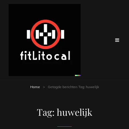
Home
>
Getagde berichten
Tag:
huwelijk
Tag:
huwelijk