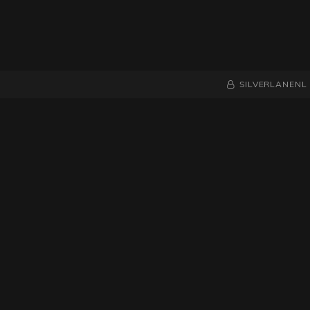
NAAMREGEL
BYLINE
SILVERLANENL