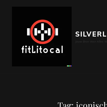
SILVER
Jouw Bron Voor Alles W
Tag:
iconisc