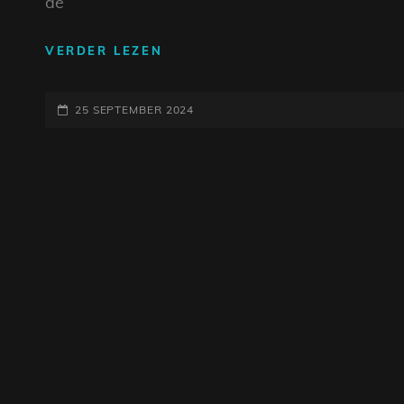
de
DE
VERDER LEZEN
ICONISCHE
WERELD
GEPLAATST
VAN
25 SEPTEMBER 2024
BEKENDE
OP
RECLAMELIEDJES