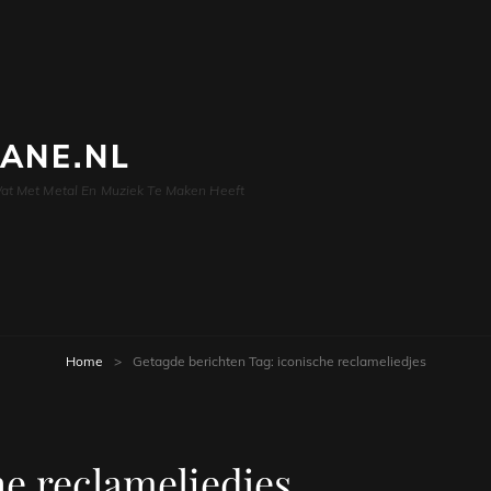
LANE.NL
at Met Metal En Muziek Te Maken Heeft
Home
>
Getagde berichten
Tag:
iconische reclameliedjes
he reclameliedjes