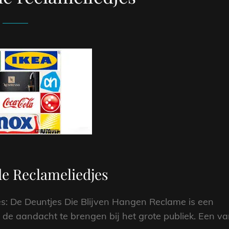
e Reclameliedjes
s: De Deuntjes Die Blijven Hangen Reclame is een
de aandacht te brengen bij het grote publiek. Een v