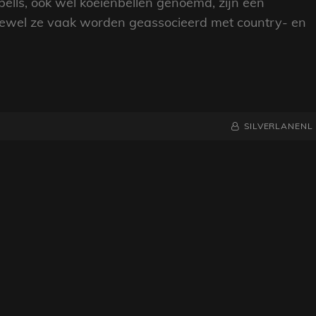
ells, ook wel koeienbellen genoemd, zijn een
ewel ze vaak worden geassocieerd met country- en
NAAMREGEL
BYLINE
SILVERLANENL