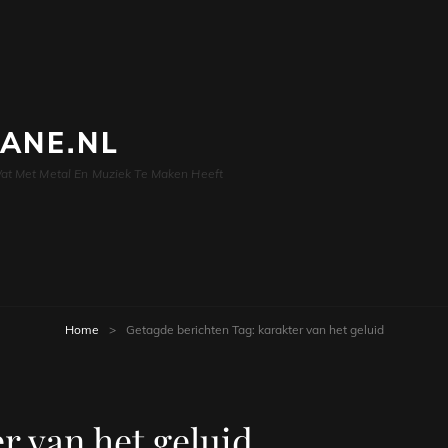
LANE.NL
at Met Metal En Muziek Te Maken Heeft
Home
>
Getagde berichten
Tag:
karakter van het geluid
r van het geluid