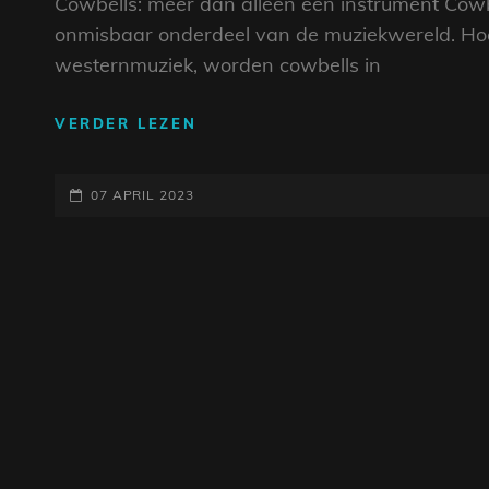
Cowbells: meer dan alleen een instrument Cowb
onmisbaar onderdeel van de muziekwereld. Ho
westernmuziek, worden cowbells in
HET
VERDER LEZEN
UNIEKE
GELUID
GEPLAATST
VAN
07 APRIL 2023
COWBELLS:
OP
VAN
KOEIENWEIDE
TOT
MUZIEKWERELD