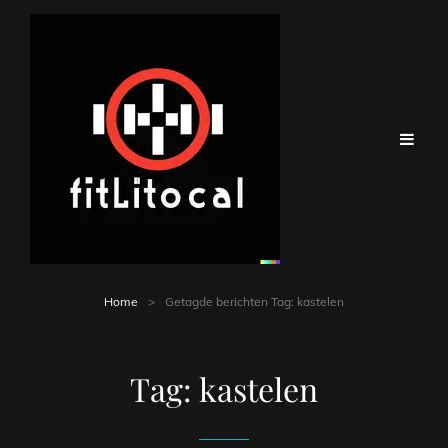
Home
>
Getagde berichten
Tag:
kastelen
Tag:
kastelen