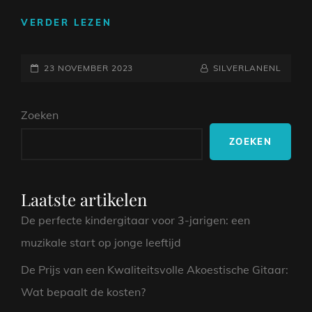
BETOVERENDE
VERDER LEZEN
KLANKEN:
EEN
GEPLAATST
REIS
NAAMREGEL
BYLINE
23 NOVEMBER 2023
SILVERLANENL
DOOR
OP
DE
Zoeken
WERELD
VAN
ZOEKEN
TROUBADOUR
MUZIEK
Laatste artikelen
De perfecte kindergitaar voor 3-jarigen: een
muzikale start op jonge leeftijd
De Prijs van een Kwaliteitsvolle Akoestische Gitaar:
Wat bepaalt de kosten?