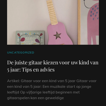
VAN
9
JAAR
CAT
UNCATEGORIZED
LINKS
De juiste gitaar kiezen voor uw kind van
5 jaar: Tips en advies
Artikel: Gitaar voor een kind van 5 jaar Gitaar voor
een kind van 5 jaar: Een muzikale start op jonge
leeftijd Op vijfjarige leeftijd beginnen met
gitaarspelen kan een geweldige