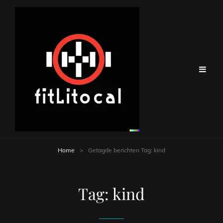
Home
>
Getagde berichten
Tag:
kind
Tag:
kind