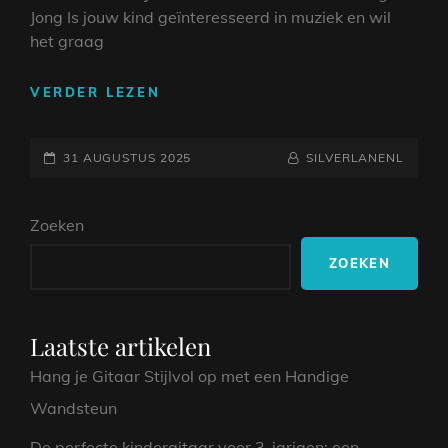
Jong Is jouw kind geïnteresseerd in muziek en wil
het graag
DE
VERDER LEZEN
MAGIE
VAN
GEPLAATST
MUZIEK:
NAAMREGEL
BYLINE
31 AUGUSTUS 2025
SILVERLANENL
EEN
OP
GITAAR
Zoeken
VOOR
EEN
ZOEKEN
KIND
VAN
6
JAAR
Laatste artikelen
Hang je Gitaar Stijlvol op met een Handige
Wandsteun
De perfecte kindergitaar voor 3-jarigen: een