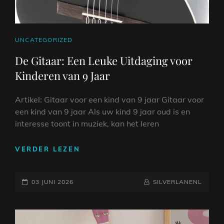
CAT
UNCATEGORIZED
LINKS
De Gitaar: Een Leuke Uitdaging voor
Kinderen van 9 Jaar
Artikel: Gitaar voor een kind van 9 jaar Gitaar voor
een kind van 9 jaar Als uw kind 9 jaar oud is en
interesse toont in muziek, kan het leren
DE
VERDER LEZEN
GITAAR:
EEN
GEPLAATST
LEUKE
NAAMREGEL
BYLINE
03 JUNI 2026
SILVERLANENL
UITDAGING
OP
VOOR
KINDEREN