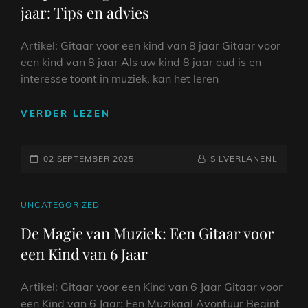
jaar: Tips en advies
Artikel: Gitaar voor een kind van 8 jaar Gitaar voor
een kind van 8 jaar Als uw kind 8 jaar oud is en
interesse toont in muziek, kan het leren
DE
VERDER LEZEN
PERFECTE
GITAAR
GEPLAATST
VOOR
NAAMREGEL
BYLINE
02 SEPTEMBER 2025
SILVERLANENL
EEN
OP
KIND
VAN
CAT
UNCATEGORIZED
8
LINKS
De Magie van Muziek: Een Gitaar voor
JAAR:
een Kind van 6 Jaar
TIPS
EN
ADVIES
Artikel: Gitaar voor een Kind van 6 Jaar Gitaar voor
een Kind van 6 Jaar: Een Muzikaal Avontuur Begint