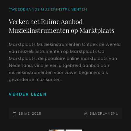
CAT
TWEEDEHANDS MUZIEKINSTRUMENTEN
LINKS
Verken het Ruime Aanbod
Muziekinstrumenten op Marktplaats
Marktplaats Muziekinstrumenten Ontdek de wereld
van muziekinstrumenten op Marktplaats Op
Marktplaats, de populaire online marktplaats van
Nederland, vind je een uitgebreid aanbod aan
muziekinstrumenten voor zowel beginners als
gevorderde muzikanten.
VERKEN
VERDER LEZEN
HET
RUIME
GEPLAATST
AANBOD
NAAMREGEL
BYLINE
18 MEI 2025
SILVERLANENL
MUZIEKINSTRUMENTEN
OP
OP