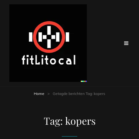
Home
>
Getagde berichten
Tag:
kopers
Tag:
kopers