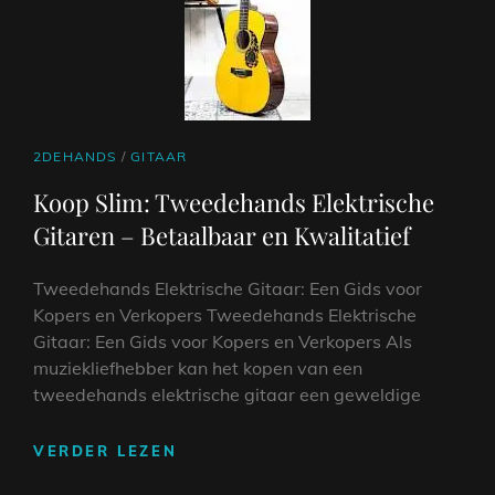
MARKTPLAATS
CAT
2DEHANDS
/
GITAAR
LINKS
Koop Slim: Tweedehands Elektrische
Gitaren – Betaalbaar en Kwalitatief
Tweedehands Elektrische Gitaar: Een Gids voor
Kopers en Verkopers Tweedehands Elektrische
Gitaar: Een Gids voor Kopers en Verkopers Als
muziekliefhebber kan het kopen van een
tweedehands elektrische gitaar een geweldige
KOOP
VERDER LEZEN
SLIM: