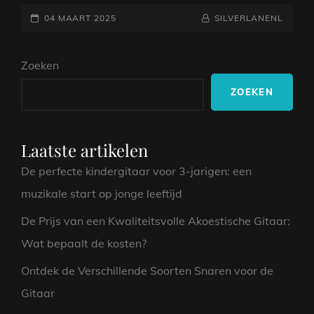
TWEEDEHANDS
GEPLAATST
ELEKTRISCHE
NAAMREGEL
BYLINE
04 MAART 2025
SILVERLANENL
GITAREN
OP
–
Zoeken
BETAALBAAR
EN
ZOEKEN
KWALITATIEF
Laatste artikelen
De perfecte kindergitaar voor 3-jarigen: een
muzikale start op jonge leeftijd
De Prijs van een Kwaliteitsvolle Akoestische Gitaar:
Wat bepaalt de kosten?
Ontdek de Verschillende Soorten Snaren voor de
Gitaar