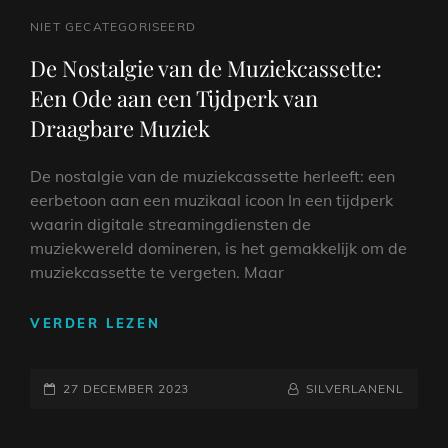
CAT
NIET GECATEGORISEERD
LINKS
De Nostalgie van de Muziekcassette:
Een Ode aan een Tijdperk van
Draagbare Muziek
De nostalgie van de muziekcassette herleeft: een
eerbetoon aan een muzikaal icoon In een tijdperk
waarin digitale streamingdiensten de
muziekwereld domineren, is het gemakkelijk om de
muziekcassette te vergeten. Maar
DE
VERDER LEZEN
NOSTALGIE
VAN
GEPLAATST
DE
NAAMREGEL
BYLINE
27 DECEMBER 2023
SILVERLANENL
MUZIEKCASSETTE:
OP
EEN