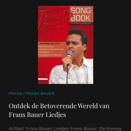
CAT
FRANS
/
FRANS BAUER
LINKS
Ontdek de Betoverende Wereld van
Frans Bauer Liedjes
Artikel: Frans Bauer Liedjes Frans Bauer: De Koning