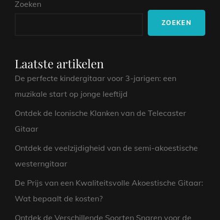
Zoeken
ODE
AAN
ZOEKEN
EEN
TIJDPERK
VAN
DRAAGBARE
Laatste artikelen
MUZIEK
De perfecte kindergitaar voor 3-jarigen: een
muzikale start op jonge leeftijd
Ontdek de Iconische Klanken van de Telecaster
Gitaar
Ontdek de veelzijdigheid van de semi-akoestische
westerngitaar
De Prijs van een Kwaliteitsvolle Akoestische Gitaar:
Wat bepaalt de kosten?
Ontdek de Verschillende Soorten Snaren voor de