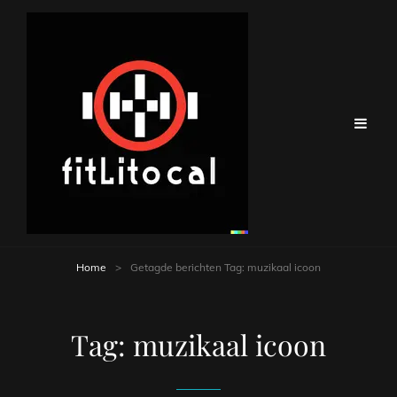
Home
>
Getagde berichten
Tag:
muzikaal icoon
Tag:
muzikaal icoon