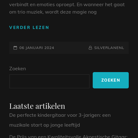
verbindt en emoties oproept. En wanneer het gaat
om trio muziek, wordt deze magie nog
DE
VERDER LEZEN
BETOVERING
VAN
GEPLAATST
TRIO
NAAMREGEL
BYLINE
06 JANUARI 2024
SILVERLANENL
MUZIEK:
OP
HARMONIE
Zoeken
IN
DRIE
ZOEKEN
STEMMEN
EN
INSTRUMENTEN
Laatste artikelen
De perfecte kindergitaar voor 3-jarigen: een
muzikale start op jonge leeftijd
De Prijs van een Kwaliteitsvolle Akoestische Gitaar: