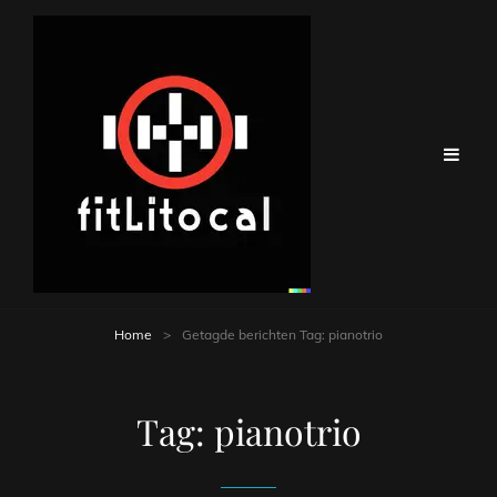
Home
>
Getagde berichten
Tag:
pianotrio
Tag:
pianotrio