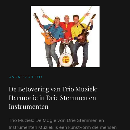
CAT
UNCATEGORIZED
LINKS
De Betovering van Trio Muziek:
Harmonie in Drie Stemmen en
Instrumenten
Trio Muziek: De Magie van Drie Stemmen en
Instrumenten Muziek is een kunstvorm die mensen