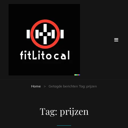
Home
>
Getagde berichten
Tag:
prijzen
Tag:
prijzen