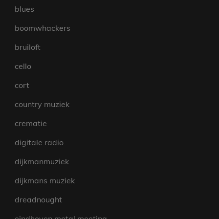
blues
boomwhackers
bruiloft
cello
cort
country muziek
crematie
digitale radio
dijkmanmuziek
dijkmans muziek
dreadnought
eindhoven metal meeting