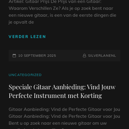
Artikel: Gitaar Prijs De Prijs van een Gitaar:
Waarom Verschillen Ze? Als je op zoek bent naar
een nieuwe gitaar, is een van de eerste dingen die
je opvalt de
DE
VERDER LEZEN
GITAAR
PRIJS:
GEPLAATST
WAT
NAAMREGEL
BYLINE
10 SEPTEMBER 2025
SILVERLANENL
BEPAALT
OP
DE
KOSTEN
CAT
UNCATEGORIZED
VAN
LINKS
Speciale Gitaar Aanbieding: Vind Jouw
EEN
Perfecte Instrument met Korting
GITAAR?
Gitaar Aanbieding: Vind de Perfecte Gitaar voor Jou
Gitaar Aanbieding: Vind de Perfecte Gitaar voor Jou
Bent u op zoek naar een nieuwe gitaar om uw