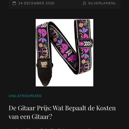
GEPLAATST
KOPEN
NAAMREGEL
BYLINE
24 DECEMBER 2025
SILVERLANENL
VAN
OP
EEN
ELEKTRISCHE
GITAAR
TEGEN
EEN
GOEDKOPE
PRIJS
CAT
UNCATEGORIZED
LINKS
De Gitaar Prijs: Wat Bepaalt de Kosten
van een Gitaar?