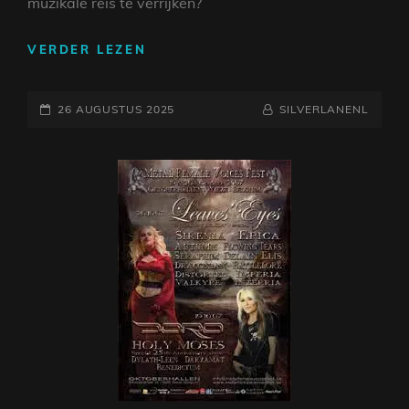
muzikale reis te verrijken?
SPECIALE
VERDER LEZEN
GITAAR
AANBIEDING:
GEPLAATST
VIND
NAAMREGEL
BYLINE
26 AUGUSTUS 2025
SILVERLANENL
JOUW
OP
PERFECTE
INSTRUMENT
MET
KORTING