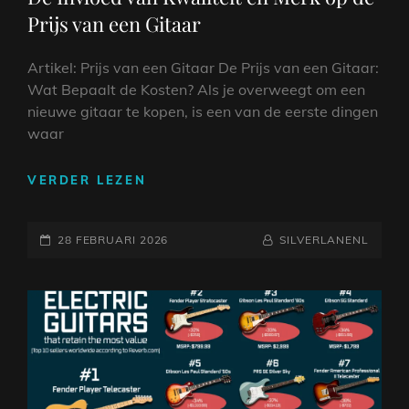
Prijs van een Gitaar
Artikel: Prijs van een Gitaar De Prijs van een Gitaar:
Wat Bepaalt de Kosten? Als je overweegt om een
nieuwe gitaar te kopen, is een van de eerste dingen
waar
DE
VERDER LEZEN
INVLOED
VAN
GEPLAATST
KWALITEIT
NAAMREGEL
BYLINE
28 FEBRUARI 2026
SILVERLANENL
EN
OP
MERK
OP
DE
PRIJS
VAN
EEN
GITAAR