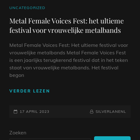
CAT
UNCATEGORIZED
LINKS
Metal Female Voices Fest: het ultieme
festival voor vrouwelijke metalbands
Metal Female Voices Fest: Het ultieme festival voor
vrouwelijke metalbands Metal Female Voices Fest
is een jaarlijks terugkerend festival dat in het teken
staat van vrouwelijke metalbands. Het festival
begon
METAL
VERDER LEZEN
FEMALE
VOICES
GEPLAATST
FEST:
NAAMREGEL
BYLINE
17 APRIL 2023
SILVERLANENL
HET
OP
ULTIEME
Zoeken
FESTIVAL
VOOR