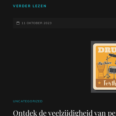
OPZWEPENDE
VERDER LEZEN
MUZIEK:
DE
GEPLAATST
KRACHTIGE
11 OKTOBER 2023
RITMES
OP
EN
ENERGIEKE
MELODIEËN
CAT
UNCATEGORIZED
LINKS
Ontdek de veelzijdigheid van p