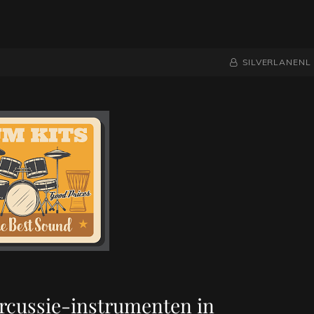
NAAMREGEL
BYLINE
SILVERLANENL
ercussie-instrumenten in