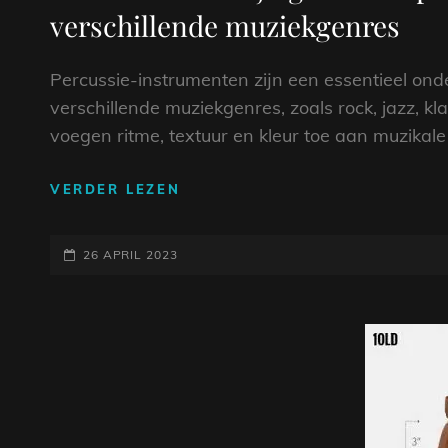
verschillende muziekgenres
Percussie-instrumenten zijn een essentieel on
verschillende muziekgenres, zoals rock, jazz, k
voegen ritme, textuur en kleur toe aan muzikale
ONTDEK
VERDER LEZEN
DE
VEELZIJDIGHEID
GEPLAATST
VAN
26 APRIL 2023
PERCUSSIE-
OP
INSTRUMENTEN
IN
VERSCHILLENDE
MUZIEKGENRES