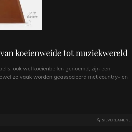
: van koeienweide tot muziekwereld
ells, ook wel koeienbellen genoemd, zijn een
ewel ze vaak worden geassocieerd met country- en
NAAMREGEL
BYLINE
SILVERLANENL