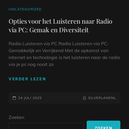
CAT
UNCATEGORIZED
LINKS
Opties voor het Luisteren naar Radio
via PC: Gemak en Diversiteit
Radio Luisteren via PC Radio Luisteren via PC:
Gemakkelijk en Verrijkend Met de opkomst van
internet en technologie is het luisteren naar de radio
via je pc nog nooit zo
OPTIES
VERDER LEZEN
VOOR
HET
GEPLAATST
LUISTEREN
NAAMREGEL
BYLINE
24 JULI 2025
SILVERLANENL
NAAR
OP
RADIO
Zoeken
VIA
PC:
ZOEKEN