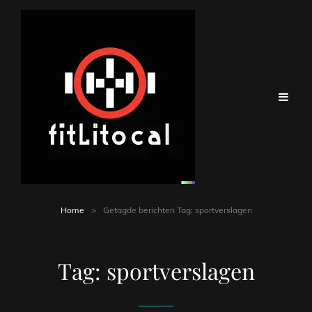
Home
>
Getagde berichten
Tag:
sportverslagen
Tag:
sportverslagen