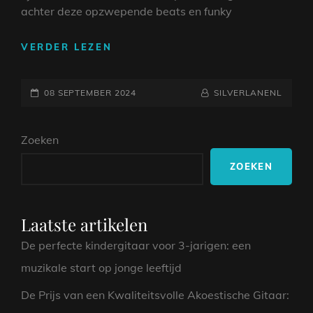
achter deze opzwepende beats en funky
DE
VERDER LEZEN
ICONEN
VAN
GEPLAATST
DE
NAAMREGEL
BYLINE
08 SEPTEMBER 2024
SILVERLANENL
DANSVLOER:
OP
DISCO
Zoeken
ARTIESTEN
IN
ZOEKEN
DE
SCHIJNWERPERS
Laatste artikelen
De perfecte kindergitaar voor 3-jarigen: een
muzikale start op jonge leeftijd
De Prijs van een Kwaliteitsvolle Akoestische Gitaar: