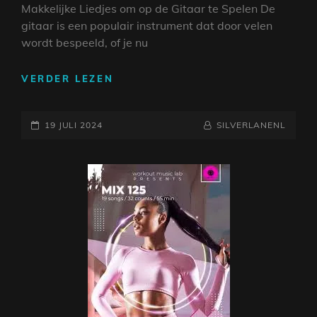
Makkelijke Liedjes om op de Gitaar te Spelen De
gitaar is een populair instrument dat door velen
wordt bespeeld, of je nu
EENVOUDIGE
VERDER LEZEN
LIEDJES
OM
GEPLAATST
OP
NAAMREGEL
BYLINE
19 JULI 2024
SILVERLANENL
DE
OP
GITAAR
TE
SPELEN:
BEGINNERSVRIENDELIJKE
MELODIEËN