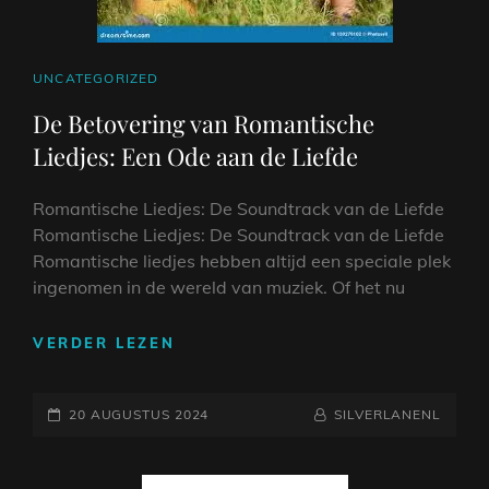
CAT
UNCATEGORIZED
LINKS
De Betovering van Romantische
Liedjes: Een Ode aan de Liefde
Romantische Liedjes: De Soundtrack van de Liefde
Romantische Liedjes: De Soundtrack van de Liefde
Romantische liedjes hebben altijd een speciale plek
ingenomen in de wereld van muziek. Of het nu
DE
VERDER LEZEN
BETOVERING
VAN
GEPLAATST
ROMANTISCHE
NAAMREGEL
BYLINE
20 AUGUSTUS 2024
SILVERLANENL
LIEDJES:
OP
EEN
ODE