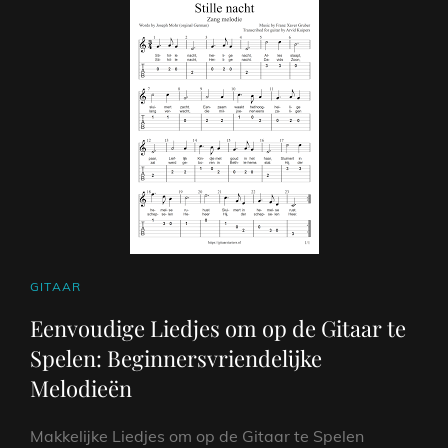
AAN
DE
LIEFDE
CAT
GITAAR
LINKS
Eenvoudige Liedjes om op de Gitaar te
Spelen: Beginnersvriendelijke
Melodieën
Makkelijke Liedjes om op de Gitaar te Spelen