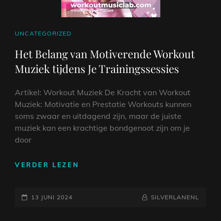
CAT
UNCATEGORIZED
LINKS
Het Belang van Motiverende Workout
Muziek tijdens Je Trainingssessies
Artikel: Workout Muziek De Kracht van Workout
Muziek: Motivatie en Prestatie Workouts kunnen
soms zwaar en uitdagend zijn, maar de juiste
muziek kan een krachtige bondgenoot zijn om je
door
HET
VERDER LEZEN
BELANG
VAN
GEPLAATST
MOTIVERENDE
NAAMREGEL
BYLINE
13 JUNI 2024
SILVERLANENL
WORKOUT
OP
MUZIEK