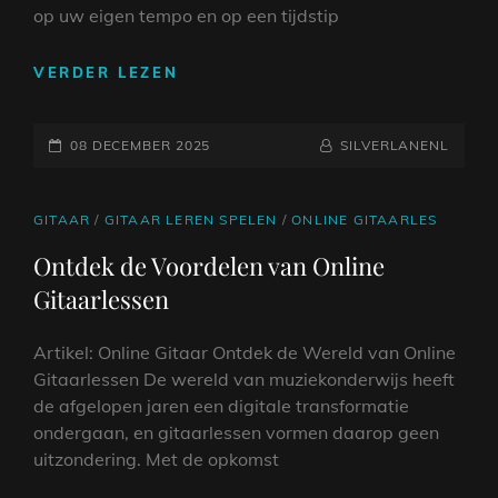
op uw eigen tempo en op een tijdstip
ONTDEK
VERDER LEZEN
DE
WERELD
GEPLAATST
VAN
NAAMREGEL
BYLINE
08 DECEMBER 2025
SILVERLANENL
GITAAR
OP
ONLINE:
LEER
CAT
GITAAR
/
GITAAR LEREN SPELEN
/
ONLINE GITAARLES
SPELEN
LINKS
Ontdek de Voordelen van Online
OP
Gitaarlessen
JOUW
TEMPO!
Artikel: Online Gitaar Ontdek de Wereld van Online
Gitaarlessen De wereld van muziekonderwijs heeft
de afgelopen jaren een digitale transformatie
ondergaan, en gitaarlessen vormen daarop geen
uitzondering. Met de opkomst