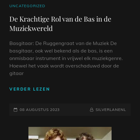
TIJDENS
CAT
UNCATEGORIZED
JE
LINKS
De Krachtige Rol van de Bas in de
TRAININGSSESSIES
Muziekwereld
Basgitaar: De Ruggengraat van de Muziek De
basgitaar, ook wel bekend als de bas, is een
onmisbaar instrument in vrijwel elk muziekgenre.
Hoewel het vaak wordt overschaduwd door de
gitaar
DE
VERDER LEZEN
KRACHTIGE
ROL
GEPLAATST
VAN
NAAMREGEL
BYLINE
08 AUGUSTUS 2023
SILVERLANENL
DE
OP
BAS
IN
DE