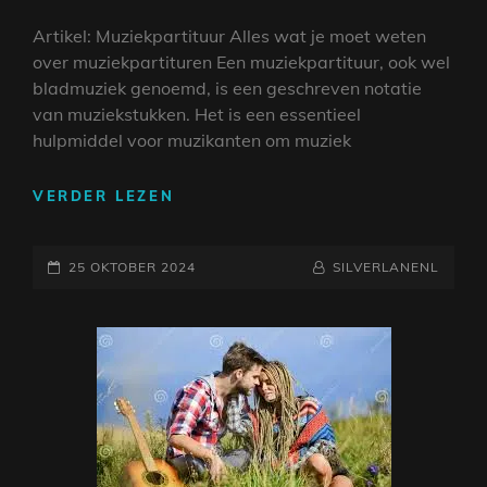
Artikel: Muziekpartituur Alles wat je moet weten
over muziekpartituren Een muziekpartituur, ook wel
bladmuziek genoemd, is een geschreven notatie
van muziekstukken. Het is een essentieel
hulpmiddel voor muzikanten om muziek
ONTDEK
VERDER LEZEN
DE
MAGIE
GEPLAATST
VAN
NAAMREGEL
BYLINE
25 OKTOBER 2024
SILVERLANENL
DE
OP
MUZIEKPARTITUUR:
EEN
GIDS
VOOR
MUZIKANTEN