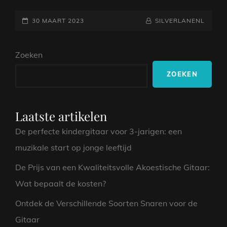
EN
GEPLAATST
IMPACT
NAAMREGEL
BYLINE
30 MAART 2023
SILVERLANENL
VAN
OP
THRASH
Zoeken
METAL
OP
ZOEKEN
DE
HEAVY
METAL
SCENE
Laatste artikelen
De perfecte kindergitaar voor 3-jarigen: een
muzikale start op jonge leeftijd
De Prijs van een Kwaliteitsvolle Akoestische Gitaar:
Wat bepaalt de kosten?
Ontdek de Verschillende Soorten Snaren voor de
Gitaar