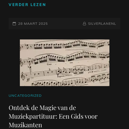
ONTDEK
VERDER LEZEN
DE
VOORDELEN
GEPLAATST
VAN
NAAMREGEL
BYLINE
28 MAART 2025
SILVERLANENL
ONLINE
OP
GITAARLESSEN
CAT
UNCATEGORIZED
LINKS
Ontdek de Magie van de
Muziekpartituur: Een Gids voor
Muzikanten