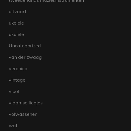
tweedehands muziekinstrumenten
uitvaart
ukelele
ukulele
Uncategorized
van der zwaag
veronica
vintage
viool
vlaamse liedjes
volwassenen
wat