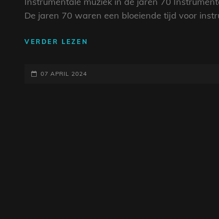
Instrumentale muziek in de jaren 70 Instrumenta
De jaren 70 waren een bloeiende tijd voor ins
DE
VERDER LEZEN
BETOVERENDE
KLANKEN
GEPLAATST
VAN
07 APRIL 2024
INSTRUMENTALE
OP
MUZIEK
UIT
DE
JAREN
70