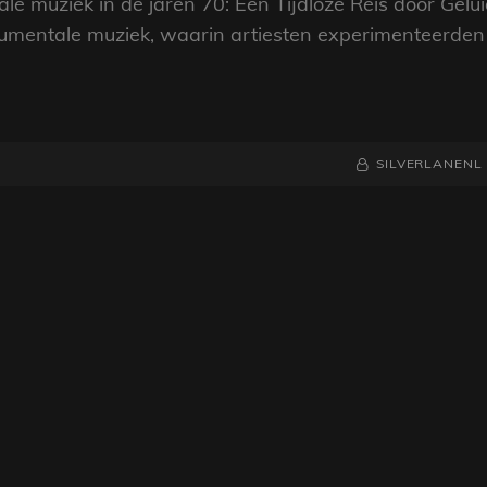
le muziek in de jaren 70: Een Tijdloze Reis door Gelu
trumentale muziek, waarin artiesten experimenteerden
NAAMREGEL
BYLINE
SILVERLANENL