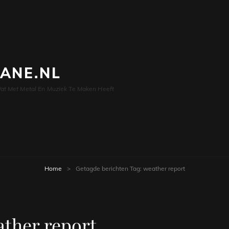
LANE.NL
at Met Metal En Muziek Te Maken Heeft
Home
>
Getagde berichten
Tag:
weather report
ther report