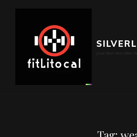
SILVER
Jouw Bron Voor Alles W
Tag:
wea