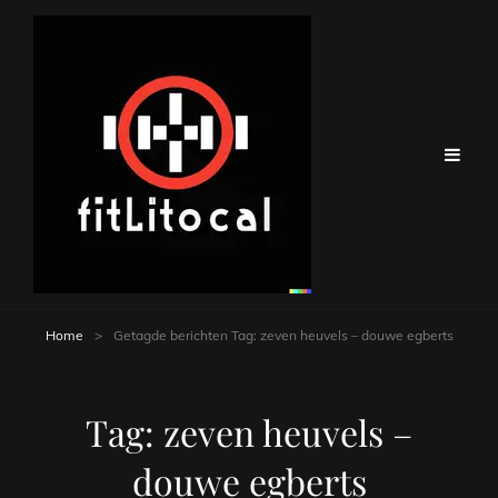
Home
>
Getagde berichten
Tag:
zeven heuvels – douwe egberts
Tag:
zeven heuvels –
douwe egberts