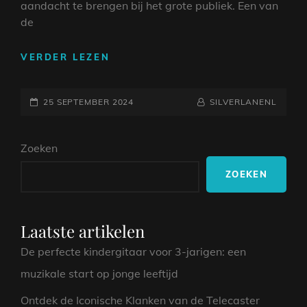
aandacht te brengen bij het grote publiek. Een van
de
DE
VERDER LEZEN
ICONISCHE
WERELD
GEPLAATST
VAN
NAAMREGEL
BYLINE
25 SEPTEMBER 2024
SILVERLANENL
BEKENDE
OP
RECLAMELIEDJES
Zoeken
ZOEKEN
Laatste artikelen
De perfecte kindergitaar voor 3-jarigen: een
muzikale start op jonge leeftijd
Ontdek de Iconische Klanken van de Telecaster