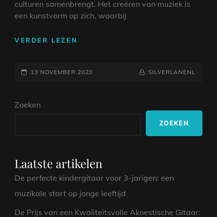
culturen samenbrengt. Het creëren van muziek is
een kunstvorm op zich, waarbij
MUZIEK
VERDER LEZEN
EDITOR:
CREATIEVE
GEPLAATST
KRACHT
NAAMREGEL
BYLINE
13 NOVEMBER 2023
SILVERLANENL
VOOR
OP
MUZIKANTEN
Zoeken
ZOEKEN
Laatste artikelen
De perfecte kindergitaar voor 3-jarigen: een
muzikale start op jonge leeftijd
De Prijs van een Kwaliteitsvolle Akoestische Gitaar: