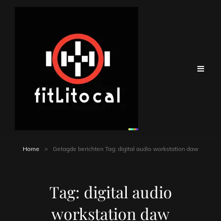
Home
>
Getagde berichten
Tag:
digital audio workstation daw
Tag:
digital audio
workstation daw