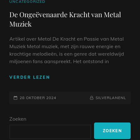
CAT
UNCATEGORIZED
LINKS
De Ongeëvenaarde Kracht van Metal
Muziek
Artikel over Metal De Kracht en Passie van Metal
Muziek Metal muziek, met zijn rauwe energie en
krachtige melodieën, is een genre dat wereldwijd
miljoenen fans aanspreekt. Het ontstond in
DE
VERDER LEZEN
ONGEËVENAARDE
KRACHT
GEPLAATST
VAN
NAAMREGEL
BYLINE
28 OKTOBER 2024
SILVERLANENL
METAL
OP
MUZIEK
Zoeken
ZOEKEN