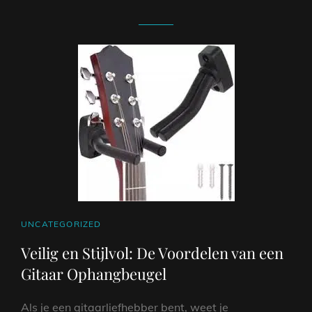
CAT
UNCATEGORIZED
LINKS
Veilig en Stijlvol: De Voordelen van een
Gitaar Ophangbeugel
Als je een gitaarliefhebber bent, weet je