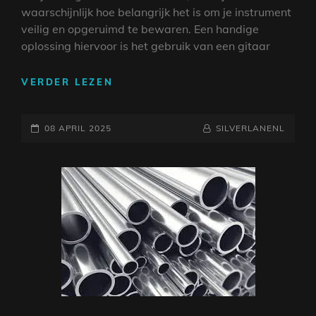
waarschijnlijk hoe belangrijk het is om je instrument
veilig en opgeruimd te bewaren. Een handige
oplossing hiervoor is het gebruik van een gitaar
VEILIG
VERDER LEZEN
EN
STIJLVOL:
GEPLAATST
DE
NAAMREGEL
BYLINE
08 APRIL 2025
SILVERLANENL
VOORDELEN
OP
VAN
EEN
GITAAR
OPHANGBEUGEL